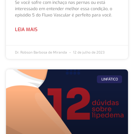
Se você sofre com inchaço nas pernas ou está
interessado em entender melhor essa condição, o
episódio 5 do Fluxo Vascular é perfeito para você.
LEIA MAIS
Dr. Robson Barbosa de Miranda
12 de julho de 2023
LINFÁTICO