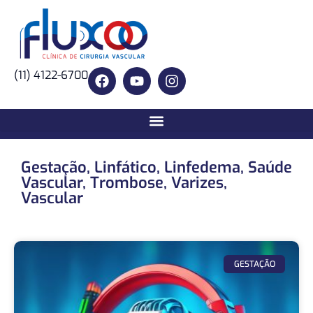
(11) 4122-6700
Gestação
,
Linfático
,
Linfedema
,
Saúde
Vascular
,
Trombose
,
Varizes
,
Vascular
GESTAÇÃO