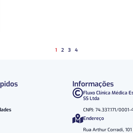
1
2
3
4
ápidos
Informações
Fluxo Clínica Médica E
SS Ltda
dades
CNPJ: 74.337.171/0001-
Endereço
Rua Arthur Corradi, 101 