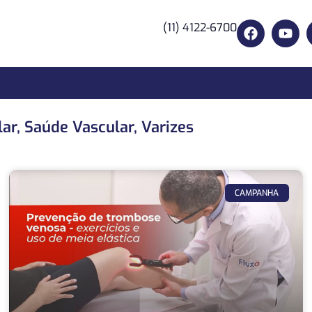
(11) 4122-6700
lar
,
Saúde Vascular
,
Varizes
CAMPANHA