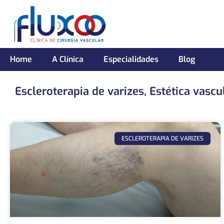
Home
A Clínica
Especialidades
Blog
Escleroterapia de varizes
,
Estética vascu
ESCLEROTERAPIA DE VARIZES