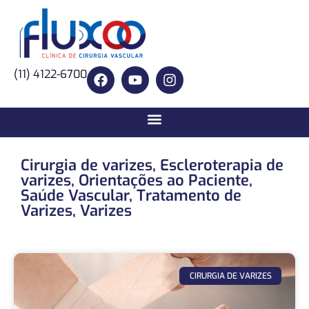
(11) 4122-6700
Cirurgia de varizes
,
Escleroterapia de
varizes
,
Orientações ao Paciente
,
Saúde Vascular
,
Tratamento de
Varizes
,
Varizes
CIRURGIA DE VARIZES