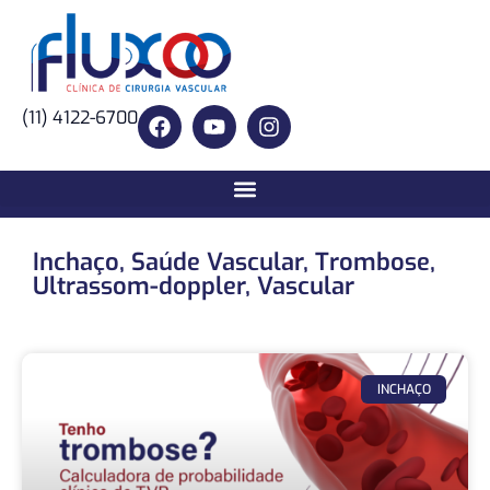
(11) 4122-6700
Inchaço
,
Saúde Vascular
,
Trombose
,
Ultrassom-doppler
,
Vascular
INCHAÇO