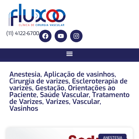
(11) 4122-6700
Anestesia
,
Aplicação de vasinhos
,
Cirurgia de varizes
,
Escleroterapia de
varizes
,
Gestação
,
Orientações ao
Paciente
,
Saúde Vascular
,
Tratamento
de Varizes
,
Varizes
,
Vascular
,
Vasinhos
ANESTESIA