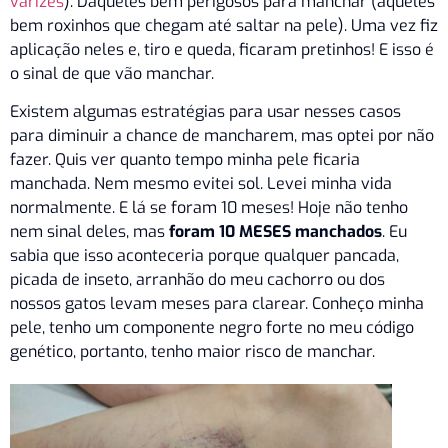
varizes
). Daqueles bem perigosos para manchar (aqueles
bem roxinhos que chegam até saltar na pele). Uma vez fiz
aplicação neles e, tiro e queda, ficaram pretinhos! E isso é
o sinal de que vão manchar.
Existem algumas estratégias para usar nesses casos
para diminuir a chance de mancharem, mas optei por não
fazer. Quis ver quanto tempo minha pele ficaria
manchada. Nem mesmo evitei sol. Levei minha vida
normalmente. E lá se foram 10 meses! Hoje não tenho
nem sinal deles, mas
foram 10 MESES manchados
. Eu
sabia que isso aconteceria porque qualquer pancada,
picada de inseto, arranhão do meu cachorro ou dos
nossos gatos levam meses para clarear. Conheço minha
pele, tenho um componente negro forte no meu código
genético, portanto, tenho maior risco de manchar.