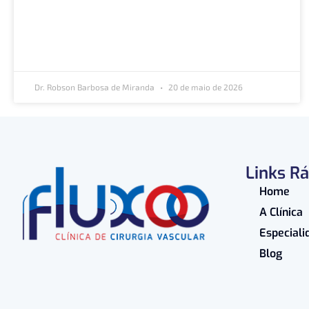
Dr. Robson Barbosa de Miranda
20 de maio de 2026
Links R
Home
A Clínica
Especiali
Blog