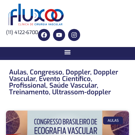
(11) 4122-6700
Aulas
,
Congresso
,
Doppler
,
Doppler
Vascular
,
Evento Científico
,
Profissional
,
Saúde Vascular
,
Treinamento
,
Ultrassom-doppler
AULAS