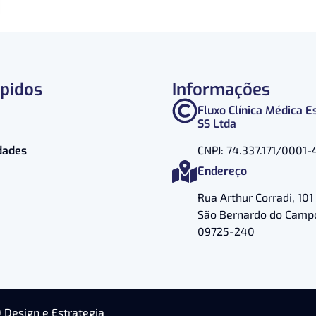
ápidos
Informações
Fluxo Clínica Médica E
SS Ltda
dades
CNPJ: 74.337.171/0001-
Endereço
Rua Arthur Corradi, 101 
São Bernardo do Campo
09725-240
D Design e Estrategia