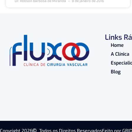
Dr. Robson Barbosa de Miranda
8 de janeiro de 2016
Links R
Home
A Clínica
Especiali
Blog
Copyright 2026
Todos os Direitos Reservados
Feito por GRI