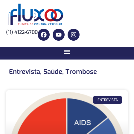
(11) 4122-6700
Entrevista
,
Saúde
,
Trombose
ENTREVISTA