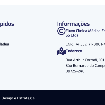
ápidos
Informações
Fluxo Clínica Médica E
SS Ltda
dades
CNPJ: 74.337.171/0001-
Endereço
Rua Arthur Corradi, 101 
São Bernardo do Campo
09725-240
D Design e Estrategia