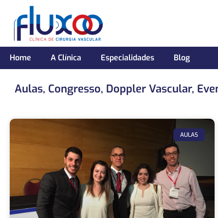
Home
A Clínica
Especialidades
Blog
Aulas
,
Congresso
,
Doppler Vascular
,
Even
AULAS